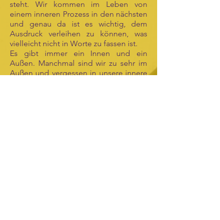
steht. Wir kommen im Leben von
einem inneren Prozess in den nächsten
und genau da ist es wichtig, dem
Ausdruck verleihen zu können, was
vielleicht nicht in Worte zu fassen ist.
Es gibt immer ein Innen und ein
Außen. Manchmal sind wir zu sehr im
Außen und vergessen in unsere innere
Welt zu schauen.
Gestaltetes Werk
(als Ausdrucksmittel)
Bildnerischer Ausdruck
Gestaltungsprozess